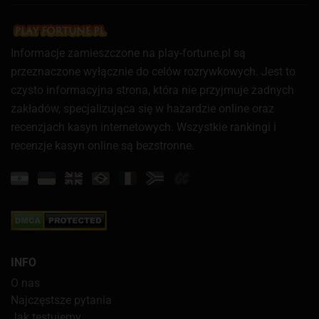
Informacje zamieszczone na play-fortune.pl są
przeznaczone wyłącznie do celów rozrywkowych. Jest to
czysto informacyjna strona, która nie przyjmuje żadnych
zakładów, specjalizująca się w hazardzie online oraz
recenzjach kasyn internetowych. Wszystkie rankingi i
recenzje kasyn online są bezstronne.
INFO
O nas
Najczęstsze pytania
Jak testujemy