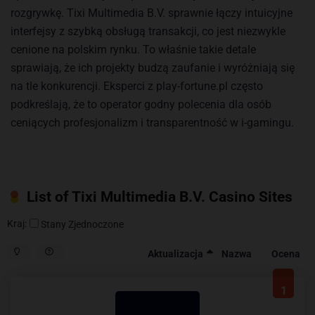
rozgrywkę. Tixi Multimedia B.V. sprawnie łączy intuicyjne
interfejsy z szybką obsługą transakcji, co jest niezwykle
cenione na polskim rynku. To właśnie takie detale
sprawiają, że ich projekty budzą zaufanie i wyróżniają się
na tle konkurencji. Eksperci z play-fortune.pl często
podkreślają, że to operator godny polecenia dla osób
ceniących profesjonalizm i transparentność w i-gamingu.
List of Tixi Multimedia B.V. Casino Sites
Kraj:
Stany Zjednoczone
Aktualizacja
Nazwa
Ocena
1