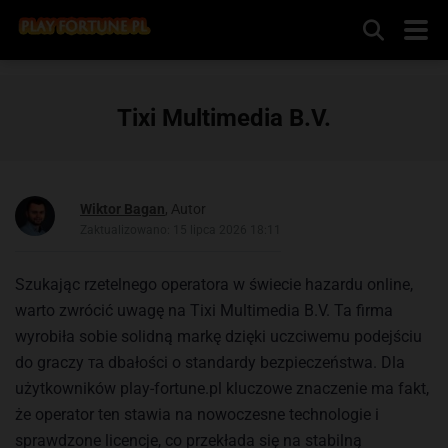
Tixi Multimedia B.V.
Wiktor Bagan
, Аutor
Zaktualizowano: 15 lipca 2026 18:11
Szukając rzetelnego operatora w świecie hazardu online,
warto zwrócić uwagę na Tixi Multimedia B.V. Ta firma
wyrobiła sobie solidną markę dzięki uczciwemu podejściu
do graczy та dbałości o standardy bezpieczeństwa. Dla
użytkowników play-fortune.pl kluczowe znaczenie ma fakt,
że operator ten stawia na nowoczesne technologie i
sprawdzone licencje, co przekłada się na stabilną