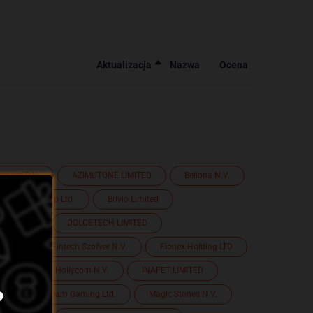
Aktualizacja
Nazwa
Ocena
ement B.V.
AZIMUTONE LIMITED
Bellona N.V.
BP Group Ltd.
Brivio Limited
ama N.V.
DOLCETECH LIMITED
 N.V.
Fintech Szofver N.V.
Fionex Holding LTD
n N.V.
Hollycorn N.V.
INAFET LIMITED
?
Livestream Gaming Ltd.
Magic Stones N.V.