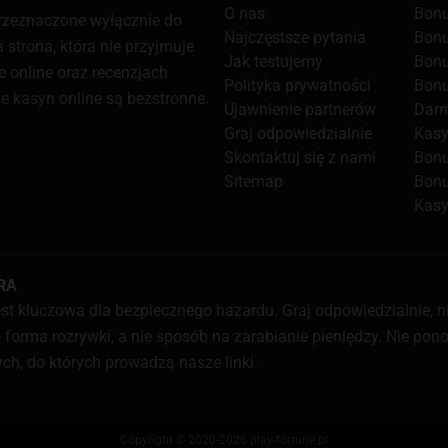
O nas
Bon
przeznaczone wyłącznie do
Najczęstsze pytania
Bonu
strona, która nie przyjmuje
Jak testujemy
Bonu
e online oraz recenzjach
Polityka prywatności
Bonu
je kasyn online są bezstronne.
Ujawnienie partnerów
Darm
Graj odpowiedzialnie
Kasy
Skontaktuj się z nami
Bonu
Sitemap
Bonu
Kasy
RA
st kluczowa dla bezpiecznego hazardu. Graj odpowiedzialnie, nie
o forma rozrywki, a nie sposób na zarabianie pieniędzy. Nie pon
h, do których prowadzą nasze linki.
Copyright © 2020-2026 play-fortune.pl