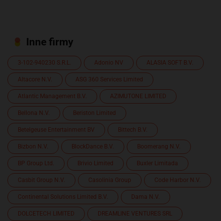
Inne firmy
3-102-940230 S.R.L.
Adonio NV
ALASIA SOFT B.V.
Altacore N.V.
ASG 360 Services Limited
Atlantic Management B.V.
AZIMUTONE LIMITED
Bellona N.V.
Beriston Limited
Betelgeuse Entertainment BV
Bittech B.V.
Bizbon N.V.
BlockDance B.V.
Boomerang N.V.
BP Group Ltd.
Brivio Limited
Buxler Limitada
Casbit Group N.V.
Casolinia Group
Code Harbor N.V.
Continental Solutions Limited B.V.
Dama N.V.
DOLCETECH LIMITED
DREAMLINE VENTURES SRL