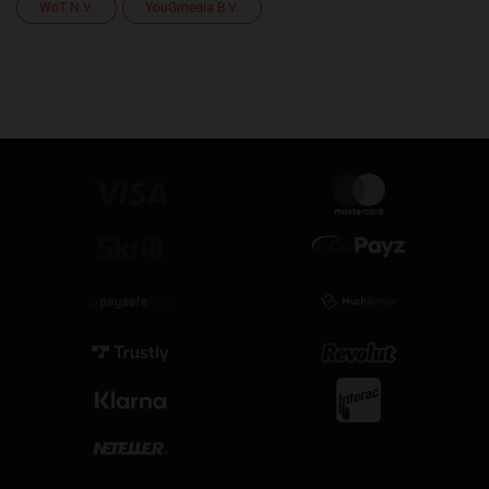
WoT N.V.
YouGmedia B.V.