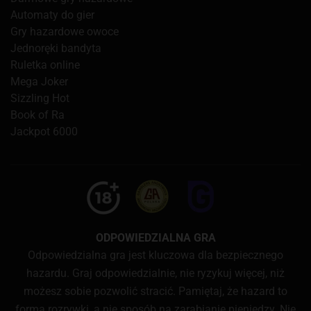
Automaty do gier
Gry hazardowe owoce
Jednoręki bandyta
Ruletka online
Mega Joker
Sizzling Hot
Book of Ra
Jackpot 6000
ODPOWIEDZIALNA GRA
Odpowiedzialna gra jest kluczowa dla bezpiecznego
hazardu. Graj odpowiedzialnie, nie ryzykuj więcej, niż
możesz sobie pozwolić stracić. Pamiętaj, że hazard to
forma rozrywki, a nie sposób na zarabianie pieniędzy. Nie