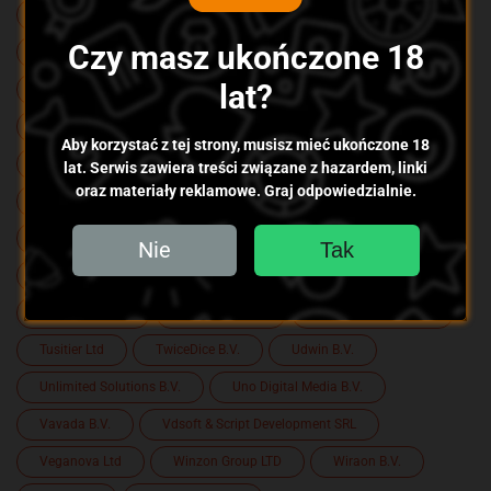
PlayWave SRL
Rabidi N.V.
Rawingo N.V.
Czy masz ukończone 18
Royal Way Limited
Santeda International B.V.
lat?
Scatters Group
SG International N.V.
Sigg Marketing Limited
SLOTS U.A.
Aby korzystać z tej strony, musisz mieć ukończone 18
SOFTERG LIMITED
Softon Ltd
Sprut Group B.V.
lat. Serwis zawiera treści związane z hazardem, linki
oraz materiały reklamowe. Graj odpowiedzialnie.
Stellar Ltd
StepX B.V.
Tech Solutions Group N.V.
Techchallenge SRL
TechOptions Group B.V.
Nie
Tak
TechSolutions (CY) Group Limited
TechSolutions Group N.V.
Tendersoft B.V.
Terdersoft B.V.
Tixi Multimedia B.V.
Tusitier Ltd
TwiceDice B.V.
Udwin B.V.
Unlimited Solutions B.V.
Uno Digital Media B.V.
Vavada B.V.
Vdsoft & Script Development SRL
Veganova Ltd
Winzon Group LTD
Wiraon B.V.